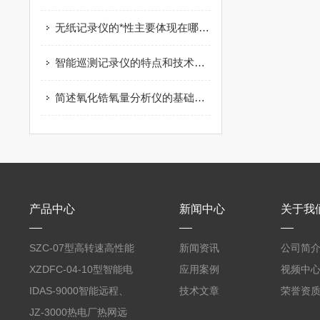
无纸记录仪的*性主要体现在哪里？
智能巡测记录仪的特点和技术参数
简述氧化锆氧量分析仪的基础知识
产品中心
新闻中心
关于我
SZC-07型高转速高性能
新闻资讯
公司简
智能转速表
XZDFC-04-10型智能电
应用案例
视频中
磁阀控制装置
IDAS-9000智能远程、
技术文章
荣誉资
分散式数据采集系统
JZ-3000热电厂热网远