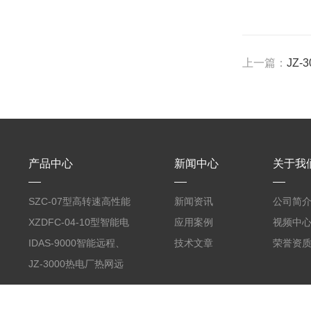
上一篇：
JZ
产品中心
新闻中心
关于我
SZC-07型高转速高性能
新闻资讯
公司简
智能转速表
XZDFC-04-10型智能电
应用案例
视频中
磁阀控制装置
IDAS-9000智能远程、
技术文章
荣誉资
分散式数据采集系统
JZ-3000热电厂热网远
（智能数据采集网络前
程实时监测GPRS计算
置）
机管理系统