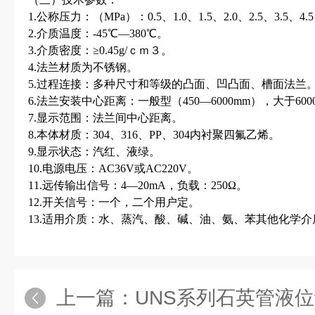
1.公称压力：（MPa）：0.5、1.0、1.5、2.0、2.5、3.5、4.5、
2.介质温度：-45℃—380℃。
3.介质密度：≥0.45g/ｃｍ３。
4.法兰材质为不锈钢。
5.过程连接：多种尺寸和等级的凸面、凹凸面、槽面法兰
6.法兰安装中心距离：一般型（450—6000mm），大于60
7.显示范围：法兰间中心距离。
8.本体材质：304、316、PP、304内衬聚四氟乙烯。
9.显示状态：汽红、液绿。
10.电源电压：AC36V或AC220V。
11.远传输出信号：4—20mA，负载：250Ω。
12.开关信号：一个，二个用户定。
13.适用介质：水、蒸汽、酸、碱、油、氨、苯其他化学介
上一篇：
UNS系列石英管液