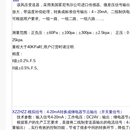
该风压变送器，采用美国霍尼韦尔公司进口传感器。微差压信号输出
放大，带温度补偿处理，转换成标准信号输出：4～20mA。二线制供电
可根据用户要求。一组一路、一组二路、一组六路......。
测量范围：正负压：
60Pa；
100pa；
300pa；
2.5kpa； 正压：
土
土
土
土
25kpa.
量程大于40KPa时,用户订货时请注明.
精度：
I级
0.2%.F.S
土
II级
0.5%.F.S。
土
XZZHZZ
-模拟信号：4-20mA转换成继电器节点输出（开关量信号）
技术参数：输入信号4-20mA；工作电压：DC24V；输出：继电器
根据客户的生产工艺要求，直接将二线制变送器输出的电流信号：4-2
量输出），实行有效的控制功能，节省了很多中间的转换环节，降低了