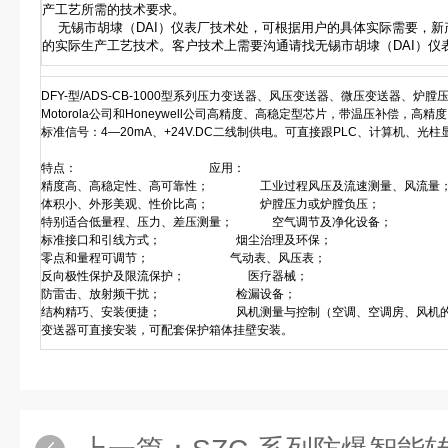
产工艺所需的技术要求。
无锡市胡埭（DAI）仪表厂技术处，可根据用户的具体实际需要，新
的实际生产工艺技术。客户技术上需要沟通请找无锡市胡埭（DAI）仪表厂总
DFY-型/ADS-CB-1000型系列压力变送器、风压变送器、微压变送器、
Motorola公司和Honeywell公司高精度、高稳定型芯片，带温压补偿，
标准信号：4—20mA、+24V.DC二线制供电。可直接跟PLC、计算机、光
特点： 应用：
精度高、高稳定性、高可靠性； 工业过程风压及流速测量、风流量
体积小、外形美观、性价比高； 炉膛压力或炉膛负压；
特别适合低量程、压力、差压测量； 空气调节及净化设备；
标准接口和引线方式； 烟尘治理及环保；
零点和量程可调节； 气动表、风压表；
反向极性保护及限流保护； 医疗器械；
防雷击、放射频干扰； 检漏设备；
结构精巧、安装便捷； 风机测量与控制（空调、空调房、风机的
变送器可直接安装，可配套保护箱体挂壁安装。