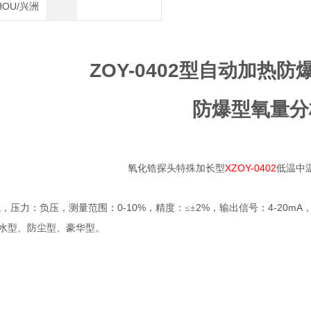
HOU/兴洲
ZOY-0402型自动加热
防爆型氧量分
XZOY-0402
氧化锆探头特殊加长型
低温中
0-10%
2%
4-20mA
，压力：负压，测量范围：
，精度：≤±
，输出信号：
水型、防尘型、豪华型。