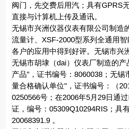
阀门，先交费后用汽；具有
GPRS
直接与计算机上传及通讯。
无锡市兴洲仪器仪表有限公司制造
流量计、
XSF-2000
型系列全通用智
各户的应用中得到好评。无锡市兴
无锡市胡埭（
dai
）仪表厂制造的产
产品"，证书编号：
8060038
；无锡
量合格确认单位"，证书编号：（
20
0250566
号；在
2006
年
5
月
29
日通过
证，编号：
05309Q10294RIS
；具有
20068391.9
。