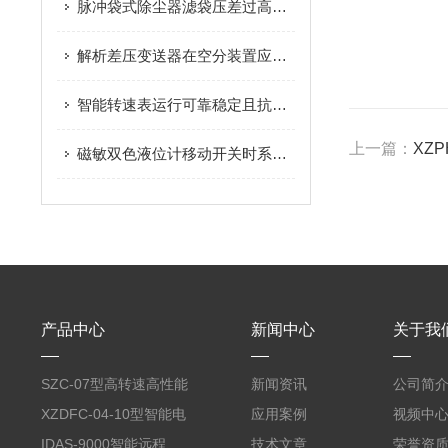
脉冲袋式除尘器滤袋压差过高应该怎么解决
解析差压变送器在空分装置应用中的故障检查
智能转速表运行可靠稳定且抗干扰性能强
上一篇：
XZ
磁敏双色液位计移动开关时系统配置可完美配合
产品中心
新闻中心
关于我
SZC-07型高转速高性能
新闻资讯
公司简
智能转速表
XZDFC-04-10型智能电
应用案例
视频中
磁阀控制装置
IDAS-9000智能远程、
技术文章
荣誉资