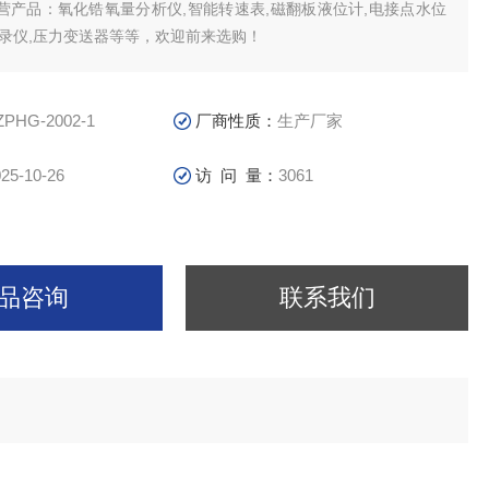
营产品：氧化锆氧量分析仪,智能转速表,磁翻板液位计,电接点水位
记录仪,压力变送器等等，欢迎前来选购！
ZPHG-2002-1
厂商性质：
生产厂家
25-10-26
访 问 量：
3061
品咨询
联系我们