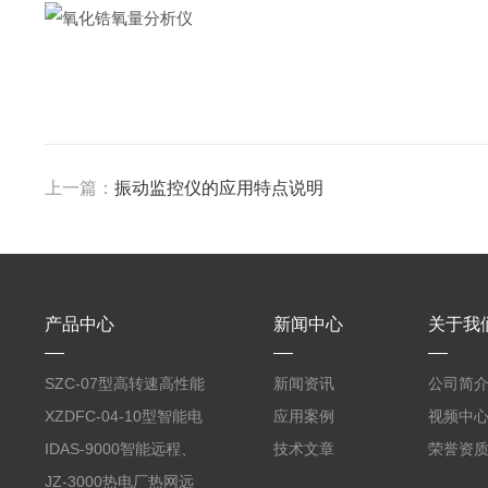
上一篇：
振动监控仪的应用特点说明
产品中心
新闻中心
关于我
SZC-07型高转速高性能
新闻资讯
公司简
智能转速表
XZDFC-04-10型智能电
应用案例
视频中
磁阀控制装置
IDAS-9000智能远程、
技术文章
荣誉资
分散式数据采集系统
JZ-3000热电厂热网远