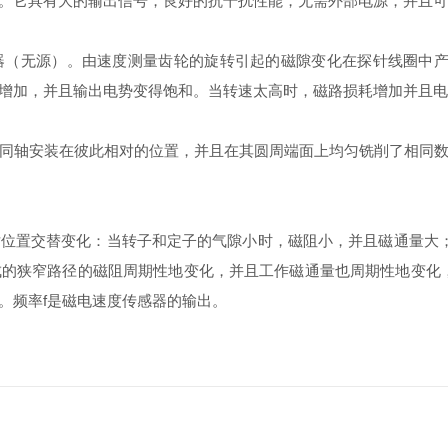
它具有大的输出信号，良好的抗干扰性能，无需外部电源，并且可
无源）。由速度测量齿轮的旋转引起的磁隙变化在探针线圈中产
增加，并且输出电势变得饱和。当转速太高时，磁路损耗增加并且电
同轴安装在彼此相对的位置，并且在其圆周端面上均匀铣削了相同数
置交替变化：当转子和定子的气隙小时，磁阻小，并且磁通量大；
的狭窄路径的磁阻周期性地变化，并且工作磁通量也周期性地变化，
。频率f是磁电速度传感器的输出。