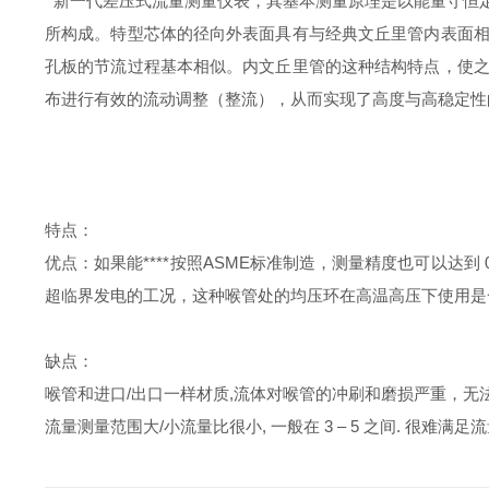
新一代差压式流量测量仪表，其基本测量原理是以能量守恒
所构成。特型芯体的径向外表面具有与经典文丘里管内表面
孔板的节流过程基本相似。内文丘里管的这种结构特点，使
布进行有效的流动调整（整流），从而实现了高度与高稳定性
特点：
优点：如果能****按照ASME标准制造，测量精度也可以达到
超临界发电的工况，这种喉管处的均压环在高温高压下使用是一
缺点：
喉管和进口/出口一样材质,流体对喉管的冲刷和磨损严重，无法保证
流量测量范围大/小流量比很小, 一般在 3 – 5 之间. 很难满