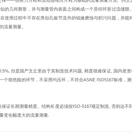
定律——伯努力方程和流动连续性方程为基础的流量测量方法。内文
相似的几何廓形，并与测量管内表面之间构成一个异径环形过流缝隙
之在使用过程中不存在类似孔板节流件的锐缘磨蚀与积污问题，并能
的流量测量。
 0.5%, 但是国产文丘里由于其制造技术问题, 精度很难保证, 国
个很危险的环节，不采用均压环，不符合ASNE ISO5167标准
长期测量精度。结构长度必须按ISO-5167规定制造, 否则达不到所
足流量变化幅度大的流量测量.