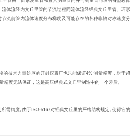
丘里管由一圆形测量管和置入测量管内并与测量管同轴的特型芯体
。流体流经内文丘里管的节流过程同流体流经经典文丘里管、环形
对节流前管内流体速度分布梯度及可能存在的各种非轴对称速度分
内老资格的技术力量雄厚的开封仪表厂也只能保证4% 测量精度，对于超
，测量精度无法保证，这是高压经典式文丘里制造中的一个矛盾。
需精度, 由于ISO-5167对经典文丘里的严格结构规定, 使得它的