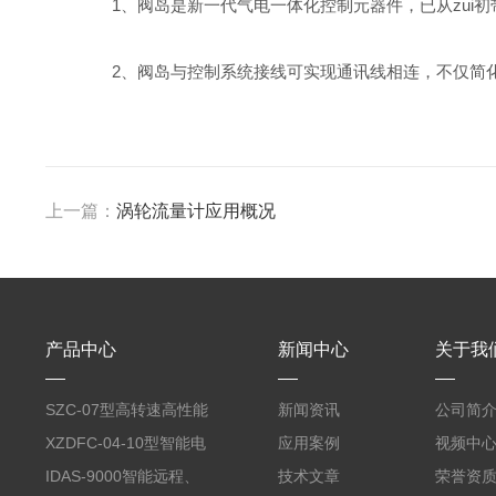
1、阀岛是新一代气电一体化控制元器件，已从zui初
2、阀岛与控制系统接线可实现通讯线相连，不仅简化
上一篇：
涡轮流量计应用概况
产品中心
新闻中心
关于我
SZC-07型高转速高性能
新闻资讯
公司简
智能转速表
XZDFC-04-10型智能电
应用案例
视频中
磁阀控制装置
IDAS-9000智能远程、
技术文章
荣誉资