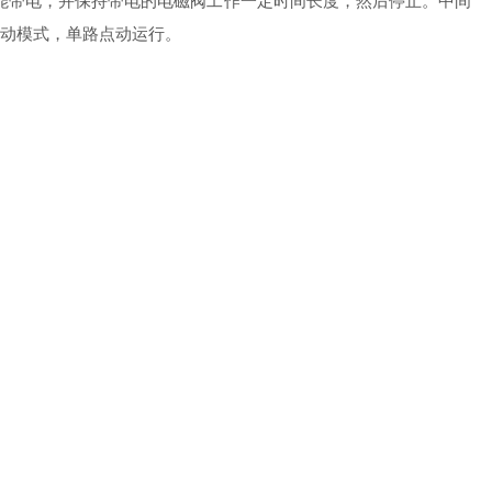
不能带电，并保持带电的电磁阀工作一定时间长度，然后停止。中间
动模式，单路点动运行。