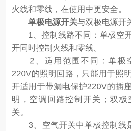
火线和零线，在使用中更安全。
单极电源开关
与双极电源开
1、控制线路不同：单极空开
开同时控制火线和零线。
2、适用范围不同：单极空
220V的照明回路，只能用于照
开适用于带漏电保护220V的插
明，空调回路控制开关；双极
关。
3、空气开关中单极控制线是