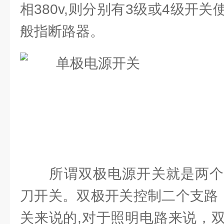
相380v,则分别有3级或4级开
般指断路器。
所谓双极电源开关就是两个
刀开关。双极开关控制二个支路，
关来说的,对于照明电路来说，