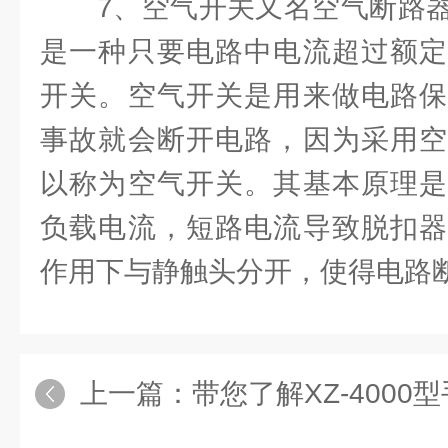
7、空气开关又名空气断路器
是一种只要电路中电流超过额定
开关。空气开关是用来做电路保
事故就会断开电路，因为采用空
以称为空气开关。其基本原理是
负载电流，短路电流导致脱扣器
作用下与静触头分开，使得电路
上一篇：
带您了解XZ-4000型