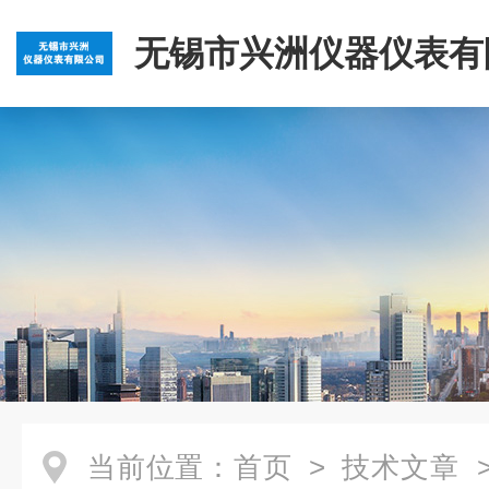
无锡市兴洲仪器仪表有
当前位置：
首页
>
技术文章
>