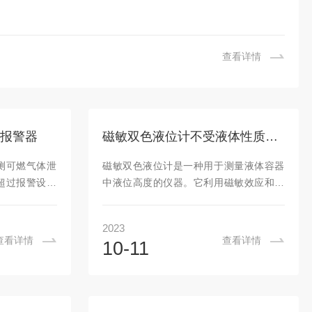
查看详情
报警器
磁敏双色液位计不受液体性质的影响，适用于各种液体介质的测量
测可燃气体泄
磁敏双色液位计是一种用于测量液体容器
超过报警设定
中液位高度的仪器。它利用磁敏效应和双
警信号，提醒
色指示原理，能够准确地显示液位高度的
正确安装可燃
变化。磁敏双色液位计由两个主要部分组
2023
作场所的安全
成：磁敏传感器和液位指示器。磁敏传感
查看详情
查看详情
10-11
置：首先，需
器通常安装在容器的侧壁或底部，它含有
装可燃气报警
一个磁性浮子，随着液位的升降而上下移
装在离地面约
动。当液位上升时，浮子也随之上升，反
具约0.5米的
之亦然。传感器通过磁场感应原理来检测