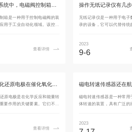
提供良好的电极反应界面，有利
距离。同时，应避免将报警
在液压系统中，电磁阀控制箱被用于控制液压油的流向和压力
操作无纸记录仪有几步
高效充放电。此外，氧化还原电
口、窗户等容易受到气流影
于超级电容器、燃料电池等能源
免影响其正常工作。2.检查
制箱是一种用于控制电磁阀的装
无纸记录仪是一种用于电子
存装置中，为电化学能源装置的
前，需要检查报警器的电源
应用于工业自动化领域。该控制
录的设备，它可以代替传统
.
或...
磁原理来控制电磁阀的开关。它
法，具有便捷、高效和环保
个主控制单元和若干个输出接口
将详细描述无纸记录仪的使
2023
控制单元负责接收输入信号，并
以下几步：第一步：准备工
查看详情
9-6
入信号的要求控制相应的输出接
无纸记录仪之前，需要进
实现对电磁阀的精确控制。这使
作。首先，确保设备已经充
能够在不同的工作条件下准确地
外部电源。其次，确认所需
闭，以实现流体管路的控制和调
量设备已正确连接到无纸
阀控制箱具有多种功能。首先，
步：开机与登录按下无纸记
ORP氧化还原电极在催化氧化还原反应中发挥着重要作用
现对电磁阀的远程控制。通过与
开关，等待设备启动。一
其他控制系统的连接，可以实现
成，会出现登录界面。输入
化还原电极是在化学反应和能量转
磁电转速传感器是一种常用
的集中控制和监控。其次，控制
和密码，点击登录按钮进
重要作用的关键要素。它们不仅
体转速的装置，具有广泛的
辑控...
步：创建项目或任务在...
氧化还原反应，而且在电池、燃
括机械工程、汽车工业、航
电解池等设备中发挥着至关重要
电转速传感器的原理是基于
2023
首先，氧化还原电极在催化氧化
磁场影响时产生的电压变化
查看详情
7-17