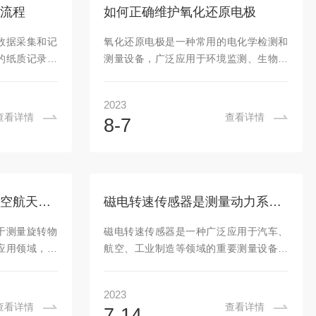
器安装在通风
浮子的位置，将其转化为电信号。液位指
流程
如何正确维护氧化还原电极
响的地方，以
示器是用来显示液位高度的部分。它通常
电源：在安装
包括一个透明的指示管，管内充满了两种
数据采集和记
氧化还原电极是一种常用的电化学检测和
类型(如电池
不同颜色的液体，分别代表液位低和液位
的纸质记录方
测量设备，广泛应用于环境监测、生物传
高。当液位升...
的特点。下面
感、化学分析等领域。为了确保氧化还原
用流程，包括
电极的准确性和可靠性，需要进行定期的
2023
作在开始使用
维护和保养。以下是关于氧化还原电极维
查看详情
查看详情
8-7
行一些准备工
护的详细描述。清洁：定期清洁是维护氧
电或者连接了
化还原电极的重要步骤。使用适当的清洁
的传感器或测
溶液(如去离子水或5%盐酸溶液)轻轻清洗
记录仪。第二
电极表面，去除附着的杂质和沉淀物。避
录仪上的电源
免使用有机溶剂等可能对电极造成损害的
磁电转速传感器还在航空航天领域扮演着重要的角色
磁电转速传感器是测量动力系统转速的重要组件
旦设备启动完
物质。清洁之后，用纯水冲洗干净，并用
正确的用户名
纸巾或氮气吹干。校准：定期校准是保证
于测量旋转物
磁电转速传感器是一种广泛应用于汽车、
行登录。第三
氧化还原电极准确性的重要步骤。根据使
应用领域，包
航空、工业制造等领域的重要测量设备。
用的具体...
空航天等。磁
它利用磁场和电信号相互作用的原理，能
磁性材料受到
够准确测量旋转物体的转速，并将数据传
2023
。传感器内部
输给控制系统，从而实现对动力系统的精
查看详情
查看详情
7-14