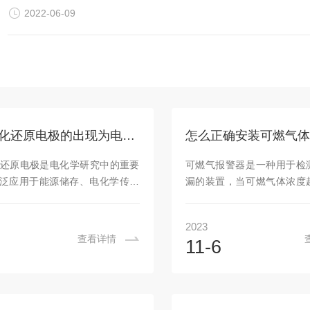
2022-06-09
ORP氧化还原电极的出现为电化学研究提供了重要的手段
怎么正确安装可燃气体
化还原电极是电化学研究中的重要
可燃气报警器是一种用于检
泛应用于能源储存、电化学传感
漏的装置，当可燃气体浓度
学催化等领域。氧化还原电极通
值时，报警器会发出声光报
表面进行氧化还原反应实现电子
人们采取相应的安全措施。
2023
化作用，为电化学研究提供了重
气报警器对于确保家庭和工
查看详情
11-6
。ORP氧化还原电极在能源储存
至关重要。1.选择合适的位
有重要意义。例如，在锂离子电
要选择一个合适的位置来安
极和负极的氧化还原反应是电池
器。一般来说，报警器应安
程中发生的重要反应，氧化还原
1.2米的高度，距离墙壁或家