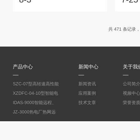
件感受压力差，并将其转换为可测量的电
还原反应
信号输出。它通常由两个连接到管道或容
氧化还原
器的压力接口组成，中间通过一个弹性元
应和还原
件相连。当流体或气体通过管道时，会产
着这两
共 471 条记录，
生不同的压力，这将导致弹性元件发生形
中，电极
变。差压变送器会将这个形变转化为电信
氧化。而
号，可以通过显示屏或其他控制系统进行
给底物，
读取和操作。3051差压变送器具有许多优
氧化还原
点。...
化能，从而
产品中心
新闻中心
关于我
SZC-07型高转速高性能
新闻资讯
公司简
智能转速表
XZDFC-04-10型智能电
应用案例
视频中
磁阀控制装置
IDAS-9000智能远程、
技术文章
荣誉资
分散式数据采集系统
JZ-3000热电厂热网远
（智能数据采集网络前
程实时监测GPRS计算
置）
机管理系统