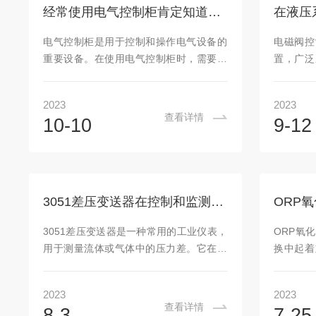
工作电极、参比电极和盐桥(或电解质)组
电极可以
经常使用电气控制柜肯定知道这几点
成。工作电极通常是一个金属或石墨电
于电池的
极，作为氧化还原反应的场所，并通过与
极还可用
电气控制柜是用于控制和操作电气设备的
电磁阀控
被测物质发生氧化还原反应来产生电流或
转换和储
重要设备。在使用电气控制柜时，需要注
置，广泛
电势。参比...
高效运行..
意一些事项，以确保其正常运行、安全可
箱利用电
靠。以下是关于电气控制柜使用的一些注
通常由一
2023
2023
意事项：环境适应性：在选择电气控制柜
组成。主
查看详情
10-10
9-12
时，应根据实际工作环境的温度、湿度、
根据输
腐蚀性气体等因素，选择合适的控制柜类
口，从而
型和材料，并在安装时遵循相关标准和规
得电磁阀
范。控制柜应尽量避免长时间暴露在高
打开或关
温、高湿或有腐蚀性气体的环境中，以免
节。电磁
3051差压变送器在控制和监测系统中起着重要作用
影响设备的正常运行。通风散热：控制柜
它可以实
内的电气设备在工作过程中会产生热量，
上位机或
3051差压变送器是一种常用的工业仪表，
ORP氧
因此必须保证良好的通风散热条件。在安
对电磁阀
用于测量流体或气体中的压力差。它在控
换中起着
装时，应留出足...
箱还具备逻
制和监测系统中起着重要作用，广泛应用
可以催化
于许多行业，如化工、石油、能源和环境
料电池、
2023
2023
监测等。差压变送器的原理是利用弹性元
的作用。
查看详情
8-3
7-25