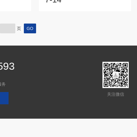
，并且周围放
确控制。转速传感器采用了磁性材料和霍
体通过传感器
尔效应的组合，具有高灵敏度和快速响应
中感应出电流
的特点。在传感器中，磁铁或磁场产生器
信号的频率或
被固定在旋转物体上，当旋转物体运动
页
转速。转速传
时，磁场也随之变化。传感器内部的霍尔
首先，它们能
元件能够感知到磁场的变化，并将其转换
于需要高精度
为电信号输出。通过测量输出电压的变
。其次，传感
化，我们可以获取到旋转物体的转速信
息。磁电转速传感器...
593
服务
关注微信