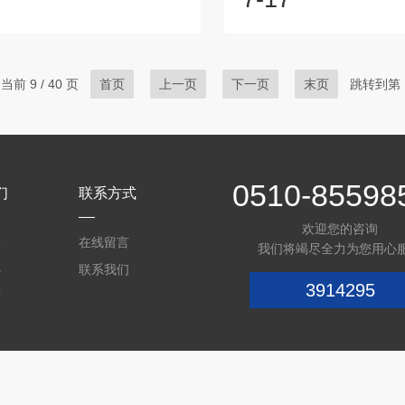
中发挥着重要作用。一个典型的
含有一个旋转的磁铁或磁钢
反应涉及两个半反应：氧化半反
置了一个线圈。当旋转物
半反应。氧化还原电极分别承担
时，磁场的变化会导致线圈
个半反应的功能。在氧化半反应
或电压信号。通过测量这个
当前 9 / 40 页
首页
上一页
下一页
末页
跳转到第
接受电子从底物中，促使底物被
振幅变化，可以确定物体的
在还原半反应中，电极提供电子
感器具有几个重要的优势。
并促使其还原。通过这种方式，
够实时准确地测量转速，对
电极帮助加速反应速率，降低活
控制和监测的应用非常有用
实...
器结构简单、稳...
0510-85598
们
联系方式
欢迎您的咨询
介
在线留言
我们将竭尽全力为您用心
心
联系我们
3914295
质